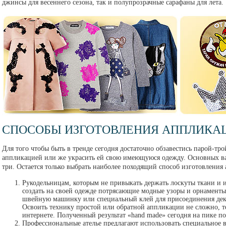
джинсы для весеннего сезона, так и полупрозрачные сарафаны для лета.
СПОСОБЫ ИЗГОТОВЛЕНИЯ АППЛИКА
Для того чтобы быть в тренде сегодня достаточно обзавестись парой-тр
аппликацией или же украсить ей свою имеющуюся одежду. Основных вар
три. Остается только выбрать наиболее походящий способ изготовления
Рукодельницам, которым не привыкать держать лоскуты ткани и иг
создать на своей одежде потрясающие модные узоры и орнаменты
швейную машинку или специальный клей для присоединения дек
Освоить технику простой или обратной аппликации не сложно, тем
интернете. Полученный результат «hand made» сегодня на пике п
Профессиональные ателье предлагают использовать специальное 