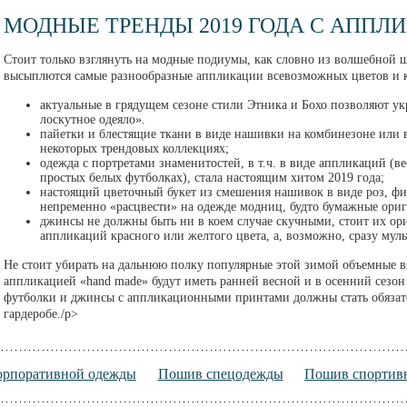
МОДНЫЕ ТРЕНДЫ 2019 ГОДА С АППЛ
Стоит только взглянуть на модные подиумы, как словно из волшебной ш
высыплются самые разнообразные аппликации всевозможных цветов и 
актуальные в грядущем сезоне стили Этника и Бохо позволяют у
лоскутное одеяло».
пайетки и блестящие ткани в виде нашивки на комбинезоне или в
некоторых трендовых коллекциях;
одежда с портретами знаменитостей, в т.ч. в виде аппликаций (в
простых белых футболках), стала настоящим хитом 2019 года;
настоящий цветочный букет из смешения нашивок в виде роз, фи
непременно «расцвести» на одежде модниц, будто бумажные ори
джинсы не должны быть ни в коем случае скучными, стоит их ор
аппликаций красного или желтого цвета, а, возможно, сразу мул
Не стоит убирать на дальнюю полку популярные этой зимой объемные в
аппликацией «hand made» будут иметь ранней весной и в осенний сезо
футболки и джинсы с аппликационными принтами должны стать обязат
гардеробе./p>
орпоративной одежды
Пошив спецодежды
Пошив спортив