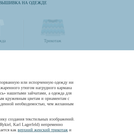
ВЫШИВКА НА ОДЕЖДЕ
жда
Трикотаж
то порванную или испорченную одежду ни
ижаренного утюгом нагрудного кармана
сь» нашитыми зайчатами, а одежда для
ным кружевным цветам и орнаментам с
ужденной необходимостью, чем желанным
нику создания текстильных изображений.
ykiel, Karl Lagerfeld) непременно
ается как
верхний женский трикотаж
и