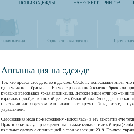
И
ПОШИВ ОДЕЖДЫ
НАНЕСЕНИЕ ПРИНТОВ
ивная одежда
Корпоративная одежда
Промо оде
Аппликация на одежде
Тот, кто провел свое детство в далеком СССР, не понаслышке знает, ч
одна мама не выбрасывала. На месте разорванной коленки брюк или пр
рубашки красовалась яркая аппликация. Детские вещи отлично «чинили
взрослых приобретала новый респектабельный вид, благодаря изыскан
пайетками или люрексом. Аппликация в те времена была, скорее, вын
украшением.
Сегодняшняя мода по-настоящему «влюбилась» в эту декоративную тех
Практически все ультрасовременные и даже культовые дизайнеры (Sonia R
включают одежду с аппликацией в свои коллекции 2019. Причем, украш