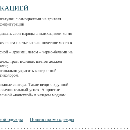
ИКАЦИЕЙ
катулки с самоцветами на зрителя
конфигураций:
крашать свои наряды аппликациями «а-ля
ечернем платье заняли почетное место в
есной – яркими, летом – черно-белыми на
алок, трав, полевых цветов должен
гами;
игинально украсить контрастной
ьтиколором.
язаные свитера. Такие вещи с крупной
н оглушительный успех. А простые
ельной «капсулой» в каждом модном
ной одежды
Пошив промо одежды