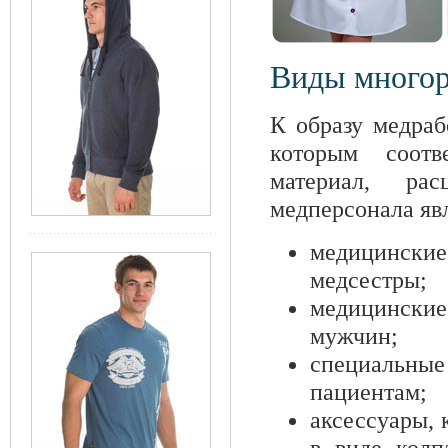
Виды многор
К образу медраб
которым соотв
материал, ра
медперсонала яв
медицински
медсестры;
медицински
мужчин;
специальны
пациентам;
аксессуары, 
в виде колп